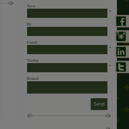
Navn:
*
By:
E-mail:
*
Telefon:
*
Besked: