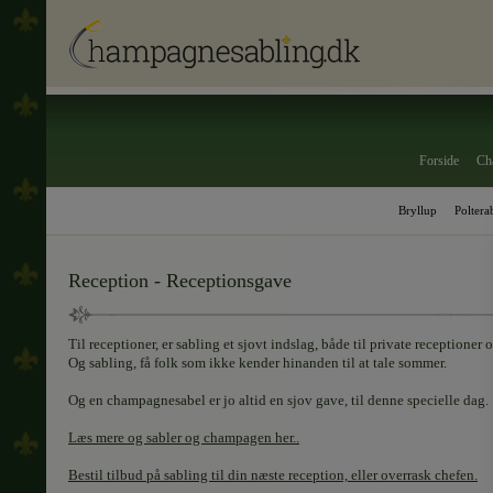
Forside
Ch
Bryllup
Poltera
Reception - Receptionsgave
Til receptioner, er sabling et sjovt indslag, både til private receptioner 
Og sabling, få folk som ikke kender hinanden til at tale sommer.
Og en champagnesabel er jo altid en sjov gave, til denne specielle dag.
Læs mere og sabler og champagen her..
Bestil tilbud på sabling til din næste reception, eller overrask chefen.