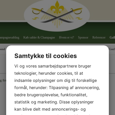
ampagnesabling
Køb sabler & Champagne
Hvem er vi?
Sponsor
Referencer
Gall
bend
Firmafest
Fødselsdag
Reception
Jubilæum
Sommerfest
Julefrokost
Confr
Samtykke til cookies
Vi og vores samarbejdspartnere bruger
teknologier, herunder cookies, til at
indsamle oplysninger om dig til forskellige
og firmareceptioner.
formål, herunder: Tilpasning af annoncering,
bedre brugeroplevelse, funktionalitet,
statistik og marketing. Disse oplysninger
kan blive delt med annoncerings- og