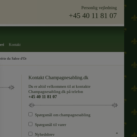
Personlig vejledning
+45 40 11 81 07
eri
Kontakt
érie du Sabre d'Or
Kontakt Champagnesabling.dk
Du er altid velkommen til at kontakte
Champagnesabling.dk på telefon
+45 40 11 81 07
Spørgsmål om champagnesabling
Spørgsmål til varer
*
Nyhedsbrev