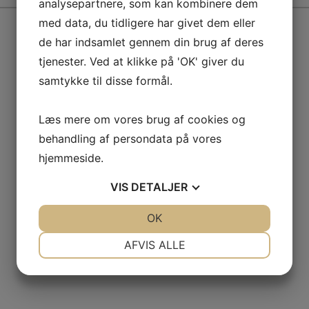
analysepartnere, som kan kombinere dem
med data, du tidligere har givet dem eller
de har indsamlet gennem din brug af deres
tjenester. Ved at klikke på 'OK' giver du
samtykke til disse formål.
Læs mere om vores brug af cookies og
behandling af persondata på vores
hjemmeside.
VIS
DETALJER
JA
NEJ
OK
JA
NEJ
NØDVENDIGE
PRÆFERENCER
AFVIS ALLE
JA
NEJ
JA
NEJ
MARKETING
STATISTIK