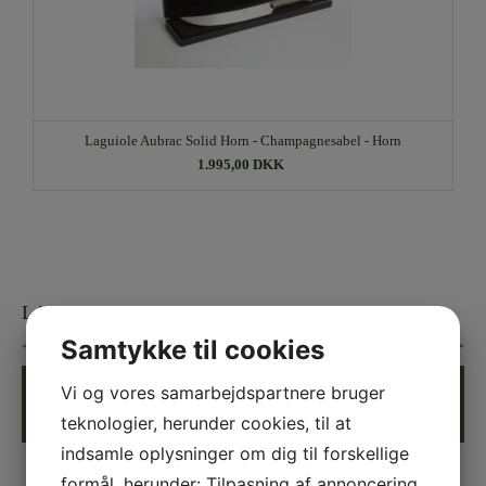
Laguiole Aubrac Solid Horn - Champagnesabel - Horn
1.995,00 DKK
LAGUIOLE champagnesabel
Samtykke til cookies
Laguiole Aubrac Buffle - Champagnesabel -
Pris:
1.995,00
Vi og vores samarbejdspartnere bruger
Bøffelhorn
DKK
teknologier, herunder cookies, til at
Varenr.:
21-CMS99 BUIH
Udsolgt
indsamle oplysninger om dig til forskellige
Orginal Laguiole Aubrac Buffle -
Champagnesabel - Bøffelhorn
formål, herunder: Tilpasning af annoncering,