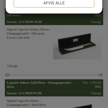
NØDVENDIGE
PRÆFERENCER
AFVIS ALLE
JA
NEJ
JA
NEJ
Laguiole Aubrac Olivier - Champagnesabel -
Pris:
1.995,00
Oliventræ
DKK
MARKETING
STATISTIK
Varenr.:
21-CMS99 OLIH
Udsolgt
Orginal Laguiole Aubrac Olivier -
Champagnesabel - Oliventræ
Levers i sort æske
Udsolgt
Laguiole Aubrac Solid Horn - Champagnesabel -
Pris:
1.995,00
Horn
DKK
Varenr.:
21-CMS99 PCIH
Udsolgt
Orginal Laguiole Aubrac -
Champagnesabel - Solid Horn