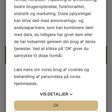
Levers i sort æske
bedre brugeroplevelse, funktionalitet,
statistik og marketing. Disse oplysninger
kan blive delt med annoncerings- og
analysepartnere, som kan kombinere dem
Udsolgt
med data, du tidligere har givet dem eller
de har indsamlet gennem din brug af deres
tjenester. Ved at klikke på 'OK' giver du
Laguiole Aubrac Juniper - Champagnesabel -
Pris:
1.995,00
Enebærtræ
DKK
samtykke til disse formål.
Varenr.:
21-CMS99 GEIH
Udsolgt
Orginal Laguiole Aubrac Juniper -
Læs mere om vores brug af cookies og
Champagnesabel - Enebærtræ
behandling af persondata på vores
Levers i sort æske
hjemmeside.
VIS
DETALJER
JA
NEJ
OK
JA
NEJ
Udsolgt