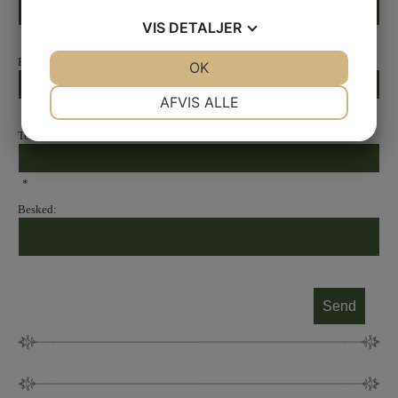
VIS
DETALJER
E-mail:
JA
NEJ
OK
JA
NEJ
NØDVENDIGE
PRÆFERENCER
AFVIS ALLE
*
JA
NEJ
JA
NEJ
Telefon:
MARKETING
STATISTIK
*
Besked: