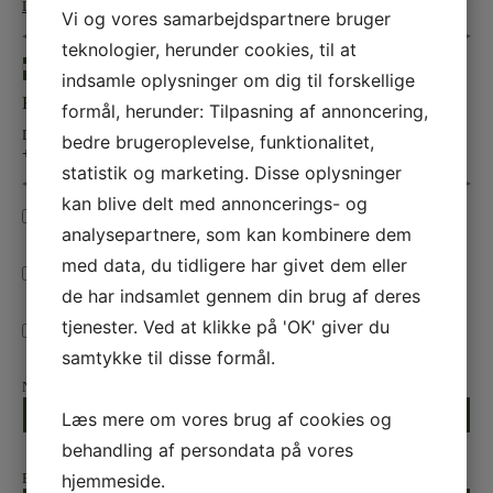
Læs mere om sabel her..
Vi og vores samarbejdspartnere bruger
teknologier, herunder cookies, til at
« Forrige
indsamle oplysninger om dig til forskellige
Kontakt Champagnesabling.dk
formål, herunder: Tilpasning af annoncering,
Du er altid velkommen til at kontakte Champagnesabling.dk på telefon
bedre brugeroplevelse, funktionalitet,
+45 40 11 81 07
statistik og marketing. Disse oplysninger
kan blive delt med annoncerings- og
Spørgsmål om champagnesabling
analysepartnere, som kan kombinere dem
med data, du tidligere har givet dem eller
Spørgsmål til varer
de har indsamlet gennem din brug af deres
tjenester. Ved at klikke på 'OK' giver du
Nyhedsbrev
samtykke til disse formål.
*
Navn:
Læs mere om vores brug af cookies og
*
behandling af persondata på vores
hjemmeside.
By: