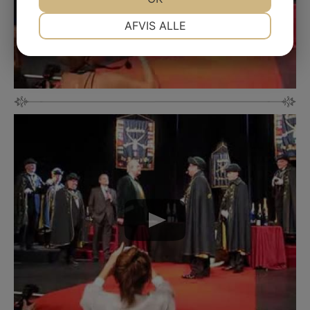
NØDVENDIGE
PRÆFERENCER
AFVIS ALLE
JA
NEJ
JA
NEJ
MARKETING
STATISTIK