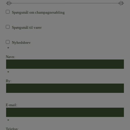
Spørgsmål om champagnesabling
Spørgsmål til varer
Nyhedsbrev
*
Navn:
*
By:
E-mail:
*
Telefon: