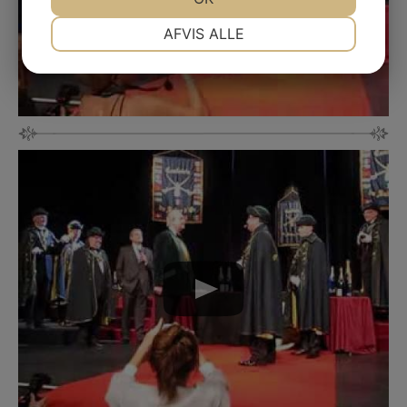
NØDVENDIGE
PRÆFERENCER
AFVIS ALLE
JA
NEJ
JA
NEJ
MARKETING
STATISTIK