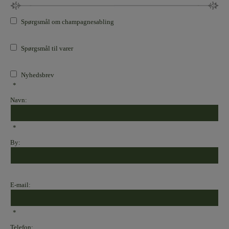
Spørgsmål om champagnesabling
Spørgsmål til varer
Nyhedsbrev
*
Navn:
*
By:
E-mail:
*
Telefon: