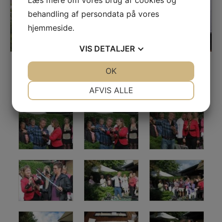
Læs mere om vores brug af cookies og
behandling af persondata på vores
hjemmeside.
VIS
DETALJER
JA
NEJ
OK
JA
NEJ
NØDVENDIGE
PRÆFERENCER
AFVIS ALLE
JA
NEJ
JA
NEJ
MARKETING
STATISTIK