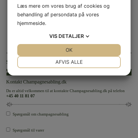
Læs mere om vores brug af cookies og
behandling af persondata på vores
hjemmeside.
VIS
DETALJER
JA
NEJ
OK
JA
NEJ
NØDVENDIGE
PRÆFERENCER
AFVIS ALLE
Sølvbryllup
JA
NEJ
JA
NEJ
« Forrige
Næste »
MARKETING
STATISTIK
Kontakt Champagnesabling.dk
Du er altid velkommen til at kontakte Champagnesabling.dk på telefon
+45 40 11 81 07
Spørgsmål om champagnesabling
Spørgsmål til varer