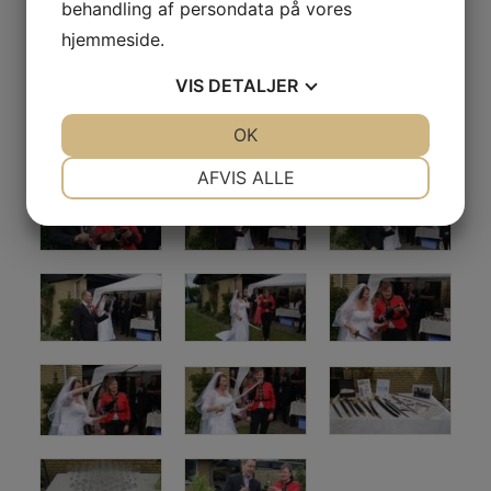
behandling af persondata på vores
hjemmeside.
VIS
DETALJER
JA
NEJ
OK
JA
NEJ
NØDVENDIGE
PRÆFERENCER
AFVIS ALLE
JA
NEJ
JA
NEJ
MARKETING
STATISTIK