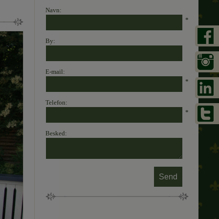
Navn:
*
By:
E-mail:
*
Telefon:
*
Besked: