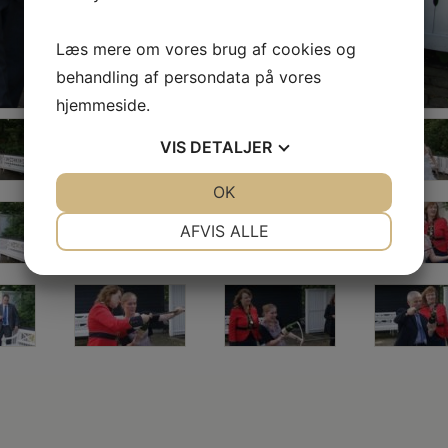
Læs mere om vores brug af cookies og
behandling af persondata på vores
hjemmeside.
VIS
DETALJER
JA
NEJ
OK
JA
NEJ
NØDVENDIGE
PRÆFERENCER
AFVIS ALLE
JA
NEJ
JA
NEJ
MARKETING
STATISTIK