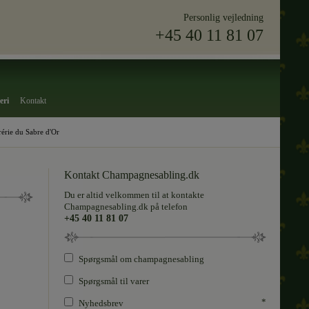
Personlig vejledning
+45 40 11 81 07
eri
Kontakt
érie du Sabre d'Or
Kontakt Champagnesabling.dk
Du er altid velkommen til at kontakte
Champagnesabling.dk på telefon
+45 40 11 81 07
Spørgsmål om champagnesabling
Spørgsmål til varer
*
Nyhedsbrev