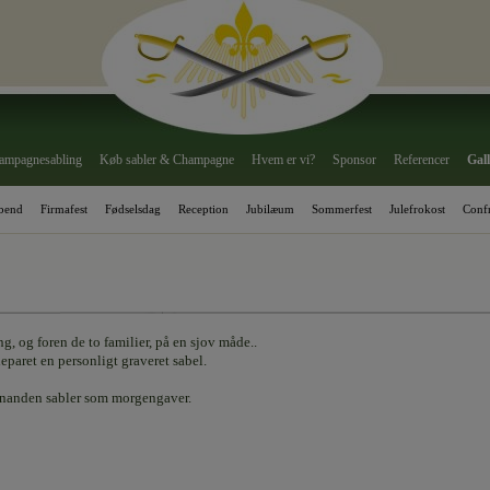
ampagnesabling
Køb sabler & Champagne
Hvem er vi?
Sponsor
Referencer
Gall
abend
Firmafest
Fødselsdag
Reception
Jubilæum
Sommerfest
Julefrokost
Confr
, og foren de to familier, på en sjov måde..
eparet en personligt graveret sabel.
 hinanden sabler som morgengaver.