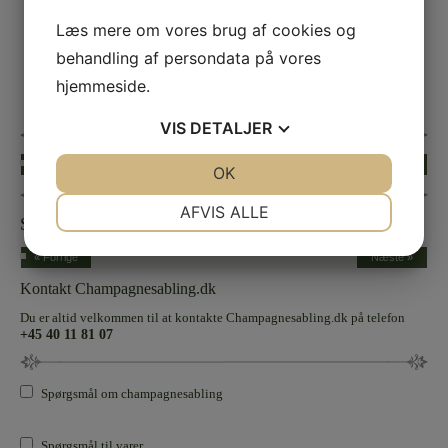
Læs mere om vores brug af cookies og
behandling af persondata på vores
hjemmeside.
VIS
DETALJER
« Forrige
Næste »
JA
NEJ
OK
JA
NEJ
NØDVENDIGE
PRÆFERENCER
AFVIS ALLE
Sølvbryllup
JA
NEJ
JA
NEJ
« Forrige
Næste »
MARKETING
STATISTIK
Kontakt Champagnesabling.dk
Du er altid velkommen til at kontakte Champagnesabling.dk på telefon
+45 40 11 81 07
Spørgsmål om champagnesabling
Spørgsmål til varer