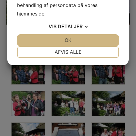
behandling af persondata på vores
hjemmeside.
VIS
DETALJER
JA
NEJ
OK
JA
NEJ
NØDVENDIGE
PRÆFERENCER
AFVIS ALLE
JA
NEJ
JA
NEJ
MARKETING
STATISTIK