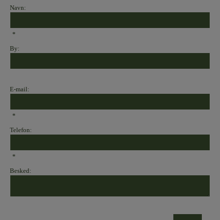
Navn:
*
By:
E-mail:
*
Telefon:
*
Besked: