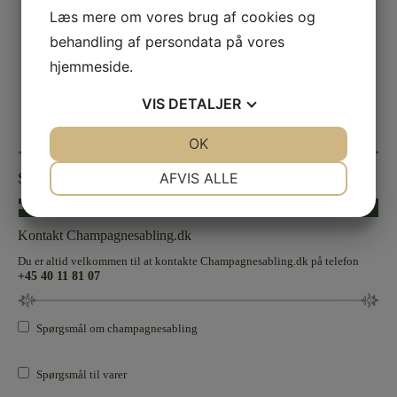
Læs mere om vores brug af cookies og
behandling af persondata på vores
hjemmeside.
VIS
DETALJER
JA
NEJ
OK
JA
NEJ
NØDVENDIGE
PRÆFERENCER
AFVIS ALLE
Sølvbryllup
JA
NEJ
JA
NEJ
« Forrige
Næste »
MARKETING
STATISTIK
Kontakt Champagnesabling.dk
Du er altid velkommen til at kontakte Champagnesabling.dk på telefon
+45 40 11 81 07
Spørgsmål om champagnesabling
Spørgsmål til varer