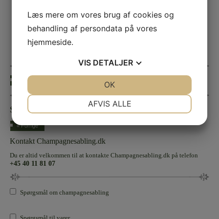
Læs mere om vores brug af cookies og
behandling af persondata på vores
hjemmeside.
VIS
DETALJER
« Forrige
JA
NEJ
OK
JA
NEJ
NØDVENDIGE
PRÆFERENCER
AFVIS ALLE
Sølvbryllup
JA
NEJ
JA
NEJ
« Forrige
MARKETING
STATISTIK
Kontakt Champagnesabling.dk
Du er altid velkommen til at kontakte Champagnesabling.dk på telefon
+45 40 11 81 07
Spørgsmål om champagnesabling
Spørgsmål til varer