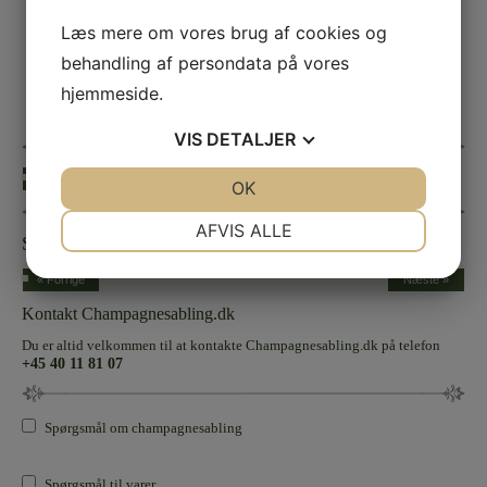
Læs mere om vores brug af cookies og
behandling af persondata på vores
hjemmeside.
VIS
DETALJER
« Forrige
JA
NEJ
OK
JA
NEJ
NØDVENDIGE
PRÆFERENCER
AFVIS ALLE
Sølvbryllup
JA
NEJ
JA
NEJ
« Forrige
Næste »
MARKETING
STATISTIK
Kontakt Champagnesabling.dk
Du er altid velkommen til at kontakte Champagnesabling.dk på telefon
+45 40 11 81 07
Spørgsmål om champagnesabling
Spørgsmål til varer