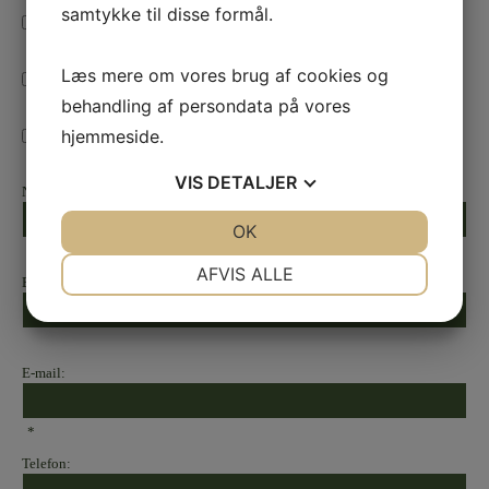
samtykke til disse formål.
Spørgsmål om champagnesabling
Læs mere om vores brug af cookies og
Spørgsmål til varer
behandling af persondata på vores
hjemmeside.
Nyhedsbrev
*
VIS
DETALJER
Navn:
JA
NEJ
OK
JA
NEJ
*
NØDVENDIGE
PRÆFERENCER
AFVIS ALLE
By:
JA
NEJ
JA
NEJ
MARKETING
STATISTIK
E-mail:
*
Telefon: