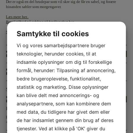
Der er også en del brudepar som vil skre sig de får en sabel, og forære
hinanden sabler som morgengaver.
Læs mere her..
Bestil tilbud på sabling til bryllupsfest her..
Samtykke til cookies
Sølvbryllup
Vi og vores samarbejdspartnere bruger
teknologier, herunder cookies, til at
« Forrige
Næste »
indsamle oplysninger om dig til forskellige
formål, herunder: Tilpasning af annoncering,
« Forrige
bedre brugeroplevelse, funktionalitet,
statistik og marketing. Disse oplysninger
Sølvbryllup
kan blive delt med annoncerings- og
« Forrige
Næste »
analysepartnere, som kan kombinere dem
Kontakt Champagnesabling.dk
med data, du tidligere har givet dem eller
Du er altid velkommen til at kontakte Champagnesabling.dk på telefon
de har indsamlet gennem din brug af deres
+45 40 11 81 07
tjenester. Ved at klikke på 'OK' giver du