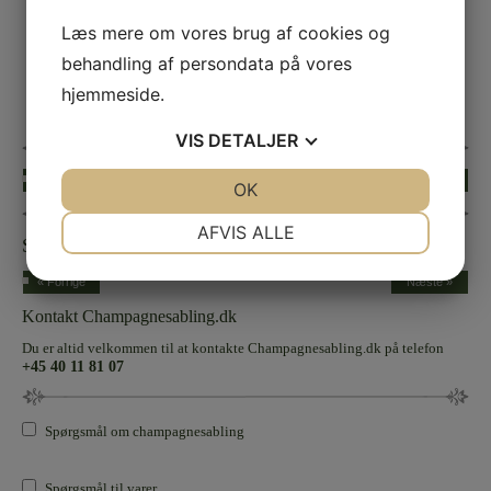
Læs mere om vores brug af cookies og
behandling af persondata på vores
hjemmeside.
VIS
DETALJER
« Forrige
Næste »
JA
NEJ
OK
JA
NEJ
NØDVENDIGE
PRÆFERENCER
AFVIS ALLE
Sølvbryllup
JA
NEJ
JA
NEJ
« Forrige
Næste »
MARKETING
STATISTIK
Kontakt Champagnesabling.dk
Du er altid velkommen til at kontakte Champagnesabling.dk på telefon
+45 40 11 81 07
Spørgsmål om champagnesabling
Spørgsmål til varer