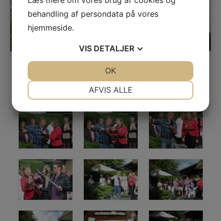
Læs mere om vores brug af cookies og
behandling af persondata på vores
hjemmeside.
VIS
DETALJER
JA
NEJ
OK
JA
NEJ
NØDVENDIGE
PRÆFERENCER
AFVIS ALLE
JA
NEJ
JA
NEJ
MARKETING
STATISTIK