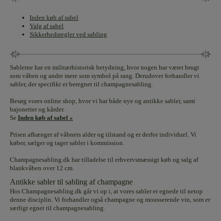
Inden køb af sabel
Valg af sabel
Sikkerhedsregler ved sabling
Sablerne har en militærhistorisk betydning, hvor nogen har været brugt
som våben og andre mere som symbol på rang. Derudover forhandler vi
sabler, der specifikt er beregnet til champagnesabling.
Besøg vores online shop, hvor vi har både nye og antikke sabler, samt
bajonetter og kårder.
Se
Inden køb af sabel »
Prisen afhænger af våbnets alder og tilstand og er derfor individuel. Vi
køber, sælger og tager sabler i kommission.
Champagnesabling.dk har tilladelse til erhvervsmæssigt køb og salg af
blankvåben over 12 cm.
Antikke sabler til sabling af champagne
Hos Champagnesabling.dk går vi op i, at vores sabler er egnede til netop
denne disciplin. Vi forhandler også champagne og mousserende vin, som er
særligt egnet til champagnesabling.