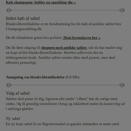
Køb champagne, bobler og sparkling the »
Inden køb af sabel
Blankvåbentilladelse er en forudsætning for dit køb af antikke sabler hos
Champagnesabling.dk.
Du får tilladelsen gratis hos politiet.
Hent formularen her »
Du får først adgang til
shoppen med antikke sabler
, når du har mailet mig
en kopi af din blankvåbentilladelse. Herefter udleveres der en
tidsbegrænset kode. Antikke sabler sendes ikke med posten, men skal
afhentes personligt.
Ansøgning om blankvåbentilladelse
(
0.8 Mb
)
Valg af sabel
Sablen skal passe til dig, ligesom alle andre "våben" bør du vælge med
omhu. Og få grundig instruktion i brug og sikkerhed inden du kaster dig ud
i sablings glæder.
Ny sabel
En ny kopi sabel fx en Napoleonsabel er ganske udmærket at starte med.