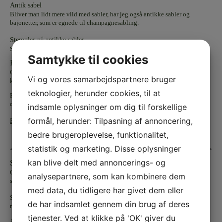
Antik sabel
Bliver man lidt mere vild med sabler, har jeg også antikke sabler og
bajonetter, som er egnede til champagnesabling.
Stempler på antikke sabler
Stemplerne har også en historie,
læs mere om stempler her
Samtykke til cookies
Køb og salg af sabler
Champagnesabling.dk køber og sælger sabler, og tager gerne sabler i
Vi og vores samarbejdspartnere bruger
kommission.
teknologier, herunder cookies, til at
For mig er det en personlig sag, at sælge dig den rigtige sabel, og sørge for
du ved hvordan man sabler champagne inden du går ud af døren igen.
indsamle oplysninger om dig til forskellige
formål, herunder: Tilpasning af annoncering,
Få din sabel graveret »
bedre brugeroplevelse, funktionalitet,
statistik og marketing. Disse oplysninger
kan blive delt med annoncerings- og
Sikkerhedsregler ved sabling
Gå ikke i gang med at sable champagne uden kyndig instruktion, da
analysepartnere, som kan kombinere dem
sikkerheden omkring sabling skal følges nøje.
med data, du tidligere har givet dem eller
Sabel aldrig andet end ægte champagne, eller cava i ordentlige flasker. Jo
de har indsamlet gennem din brug af deres
mere pigment flaskerne har jo sikrere er de at sable.
tjenester. Ved at klikke på 'OK' giver du
Andre drikkevarer som for eksempel øl og vin kan IKKE sables, fordi der